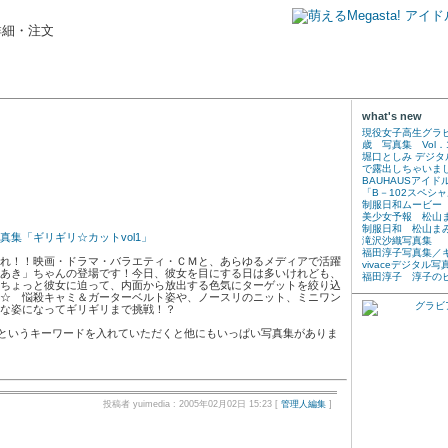
詳細・注文
what's new
現役女子高生グラ
歳 写真集 Vol．
堀口としみ デジ
で露出しちゃいま
BAUHAUSアイド
」
「B－102スペシ
制服日和ムービー
美少女予報 松山
制服日和 松山ま
真集「ギリギリ☆カットvol1」
滝沢沙織写真集
福田淳子写真集／
れ！！映画・ドラマ・バラエティ・ＣＭと、あらゆるメディアで活躍
vivaceデジタル写
あき」ちゃんの登場です！今日、彼女を目にする日は多いけれども、
福田淳子 淳子の
ちょっと彼女に迫って、内面から放出する色気にターゲットを絞り込
☆ 悩殺キャミ＆ガーターベルト姿や、ノースリのニット、ミニワン
な姿になってギリギリまで挑戦！？
”というキーワードを入れていただくと他にもいっぱい写真集がありま
投稿者 yuimedia : 2005年02月02日 15:23 [
管理人編集
]