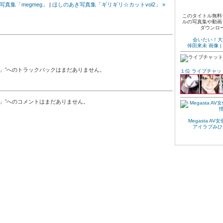
ル写真集「megmeg」
|
ほしのあき写真集「ギリギリ☆カットvol2」 »
このタイトル無料
ルの写真集や動画
ダウンロ
会いたい！大
倖田來未 画像 
」"
へのトラックバックはまだありません。
１位 ライブチャット N
」"
へのコメントはまだありません。
Megasta A
アイラブみひ