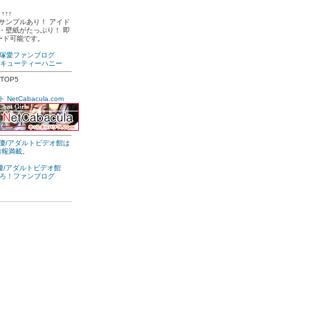
↑↑↑
サンプルあり！ アイド
・壁紙がたっぷり！ 即
ード可能です。
塚愛ファンブログ
| キューティーハニー
etCabacula.com
V女優/アダルトビデオ館
ろ！ファンブログ