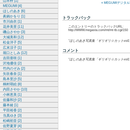
山本梓 [1]
« MEGUMIデジタ
MEGUMI [4]
ほしのあき [6]
眞鍋かをり [1]
トラックバック
市川由衣 [1]
このエントリーのトラックバックURL:
花井美里 [11]
http://WWW.megasta.com/mt/mt-tb.cgi/150
磯山さやか [3]
大城美和 [12]
"ほしのあき写真集「ギリギリ☆カットvol1
松金洋子 [5]
広末涼子 [1]
コメント
堀口としみ [12]
吉田亜咲 [1]
"ほしのあき写真集「ギリギリ☆カットvol1
沢地優佳 [2]
竹内のぞみ [2]
矢吹春奈 [1]
島本里沙 [5]
桐村萌絵 [8]
内田さやか [10]
小林恵美 [1]
佐藤和沙 [2]
藤本綾 [1]
平田裕香 [2]
当真ゆき [3]
松嶋初音 [2]
佐野夏芽 [4]