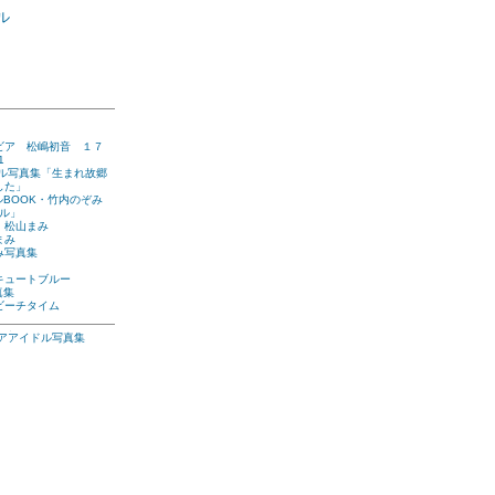
ビア 松嶋初音 １７
1
タル写真集「生まれ故郷
した」
ルBOOK・竹内のぞみ
ャル」
 松山まみ
まみ
み写真集
キュートブルー
真集
ビーチタイム