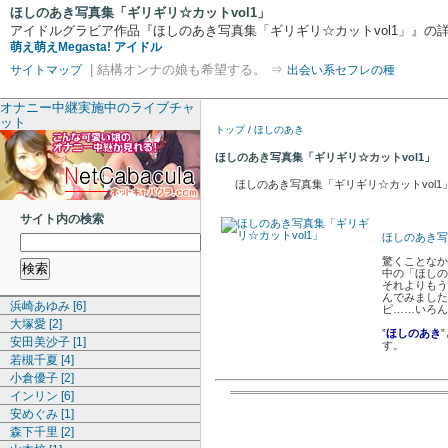
ほしのあき写真集「ギリギリ☆カットvol1」
アイドルグラビア作品『ほしのあき写真集「ギリギリ☆カットvol1」』の
萌え萌えMegasta! アイドル
| 結構オンナの娘も希望する。 ⇒
サイトマップ
出会い系セフレの種
オナニー中継実施中のライブチャ
ット
トップ
/
ほしのあき
ほしのあき写真集「ギリギリ☆カットvol1」
ほしのあき写真集「ギリギリ☆カットvol1
サイト内の検索
ほしのあき写
驚くことなか
中の「ほしの
それよりもう
んでみました
浜崎あゆみ [6]
ピ……いろん
大塚愛 [2]
”
ほしのあき
安田美沙子 [1]
す。
若槻千夏 [4]
小倉優子 [2]
インリン [6]
安めぐみ [1]
森下千里 [2]